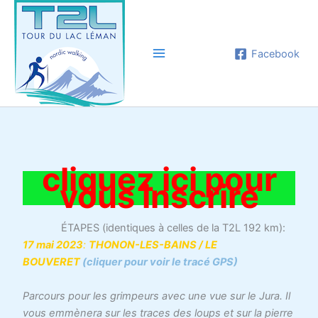
Aller
au
contenu
Facebook
cliquez ici pour
vous inscrire
ÉTAPES (identiques à celles de la T2L 192 km):
17 mai 2023
:
THONON-LES-BAINS / LE
BOUVERET
(cliquer pour voir le tracé GPS)
Parcours pour les grimpeurs avec une vue sur le Jura. Il
vous emmènera sur les traces des loups et sur la pierre