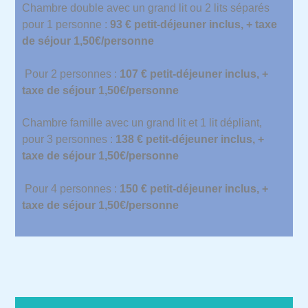
Chambre double avec un grand lit ou 2 lits séparés
pour 1 personne :
93 € petit-déjeuner inclus, + taxe
de séjour 1,50€/personne
Pour 2 personnes :
107 € petit-déjeuner inclus, +
taxe de séjour 1,50€/personne
Chambre famille avec un grand lit et 1 lit dépliant,
pour 3 personnes :
138 € petit-déjeuner inclus, +
taxe de séjour 1,50€/personne
Pour 4 personnes :
150 € petit-déjeuner inclus, +
taxe de séjour 1,50€/personne