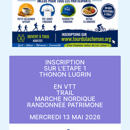
INSCRIPTION
SUR L'ETAPE 1
THONON LUGRIN
EN VTT
TRAIL
MARCHE NORDIQUE
RANDONNEE PATRIMONE
MERCREDI 13 MAI 2026