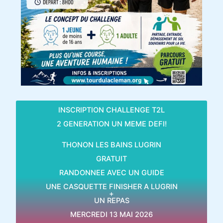
INSCRIPTION CHALLENGE T2L
2 GENERATION UN MEME DEFI!
THONON LES BAINS LUGRIN
GRATUIT
RANDONNEE AVEC UN GUIDE
UNE CASQUETTE FINISHER A LUGRIN
+
UN REPAS
MERCREDI 13 MAI 2026